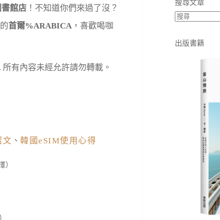
搜尋文章
圖書館店
！不知道你們來過了沒？
的
首爾%ARABICA
，喜歡喝咖
出版書籍
eserved. 所有內容未經允許請勿轉載。
紹文
、
韓國eSIM使用心得
擇）
）