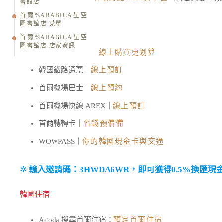
書館店
首爾%ARABICA星空
圖書館店 菜單
韓國交通票券
首爾%ARABICA星空
圖書館店 店家資訊
T-Money 交通卡｜
線上購買更划算
韓國鐵路通票｜
線上預訂
首爾機場巴士｜
線上預約
首爾機場快線 AREX｜
線上預訂
首爾轉轉卡｜
省錢預備備
WOWPASS｜
你的韓國現金卡與交通
✲
輸入邀請碼：3HWDA6WR，即可獲得0.5%換匯現
韓國住宿
Agoda 搜尋首爾住宿：
預定首爾住宿