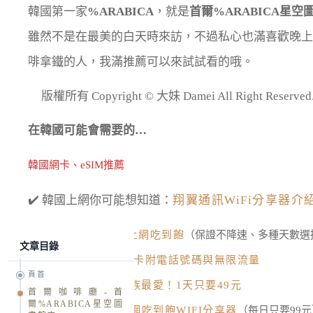
韓國第一家
%ARABICA
，就是
首爾%ARABICA星空
雖然不是在最美的白天時來訪，不過私心也滿喜歡晚上
啡拿鐵的人，我滿推薦可以來試試看的哦。
版權所有 Copyright © 大妹 Damei All Right R
在韓國可能會需要的…
韓國網卡、eSIM推薦
✔️ 韓國上網你可能想知道：
翔翼通訊WiFi分享器介
韓國 eSIM｜
4G上網吃到飽
（保證不降速、多種天數選
文章目錄
韓國網卡｜
4G網卡附電話號碼與無限流量
頁首
韓國網卡｜
小資族最愛！1天只要49元
首爾咖啡廳-首
爾%ARABICA星空圖
韓國WIFI機｜
上網吃到飽WIFI分享器
（每日只要99元