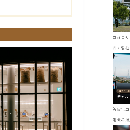
首爾景點
洲，愛拍
首爾包車一
爾機場接