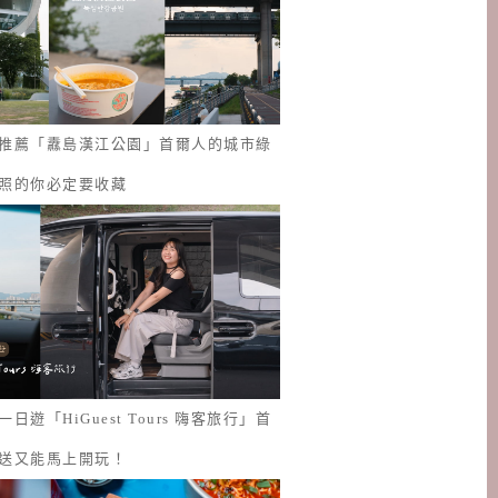
推薦「纛島漢江公園」首爾人的城市綠
照的你必定要收藏
日遊「HiGuest Tours 嗨客旅行」首
送又能馬上開玩！