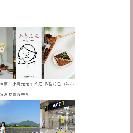
推薦！小島走走布朗尼-多種特色口味布
濱漁港附近美食