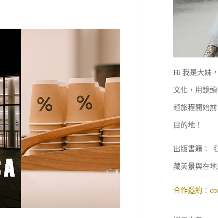
Hi 我是大
文化，用鏡頭
趟旅程開始前
目的地！
出版書籍：《
藏美景與在地
合作邀約：
co