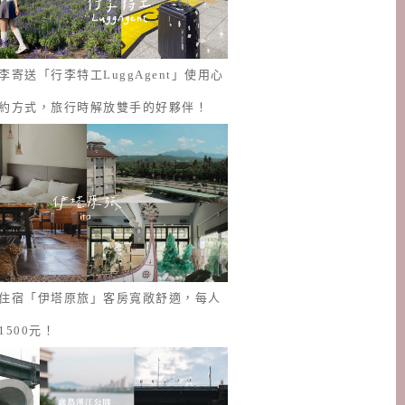
李寄送「行李特工LuggAgent」使用心
約方式，旅行時解放雙手的好夥伴！
住宿「伊塔原旅」客房寬敞舒適，每人
1500元！