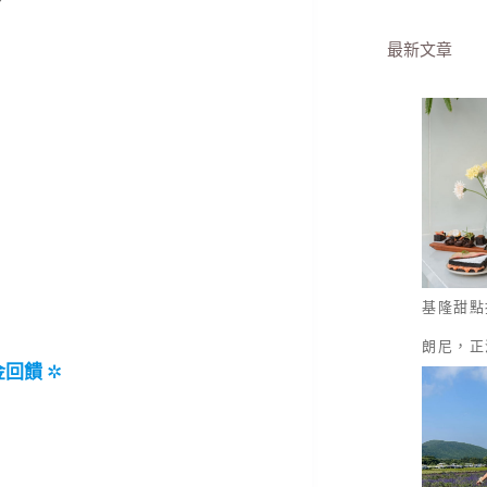
最新文章
基隆甜點
朗尼，正
金回饋
✲