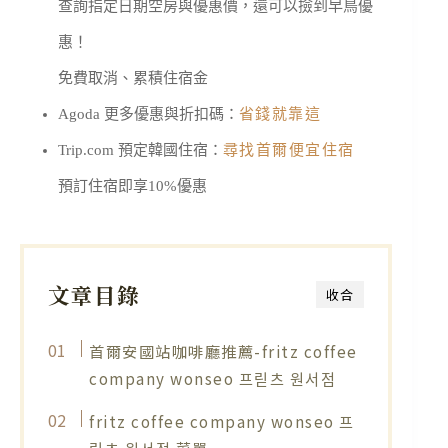
查詢指定日期空房與優惠價，還可以撿到早鳥優
惠！
免費取消、累積住宿金
Agoda 更多優惠與折扣碼：
省錢就靠這
Trip.com 預定韓國住宿：
尋找首爾便宜住宿
預訂住宿即享10%優惠
文章目錄
收合
首爾安國站咖啡廳推薦-fritz coffee
company wonseo 프릳츠 원서점
fritz coffee company wonseo 프
릳츠 원서점 菜單