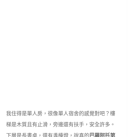
我住得是單人房，很像單人宿舍的感覺對吧？樓
梯是木質且有止滑，旁邊還有扶手，安全許多。
下層是長書桌，還有盞檯燈，說真的
巴羅阿托第