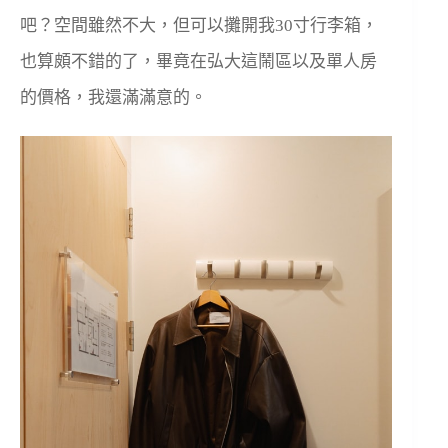
吧？空間雖然不大，但可以攤開我30寸行李箱，
也算頗不錯的了，畢竟在弘大這鬧區以及單人房
的價格，我還滿滿意的。