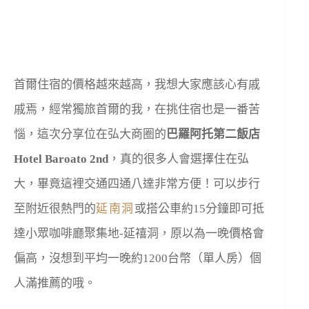
首爾住宿的價格越來越高，我想大家應該心有戚
戚焉，經常獨旅首爾的我，在挑住宿也是一番苦
惱，這次分享位在弘大商圈的
巴羅阿托第二飯店
Hotel Baroato 2nd
，真的很多人會選擇住在弘
大，畢竟這裡交通四通八達非常方便！可以步行
至附近很熱門的
延南洞
或搭公車約15分鐘即可抵
達小眾咖啡廳聚集地-延禧洞，原以為一晚價格會
偏高，沒想到平均一晚約1200台幣（單人房）個
人滿推薦的哦。