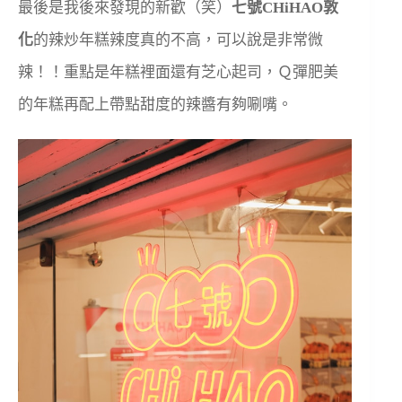
最後是我後來發現的新歡（笑）
七號CHiHAO敦
化
的辣炒年糕辣度真的不高，可以說是非常微
辣！！重點是年糕裡面還有芝心起司，Ｑ彈肥美
的年糕再配上帶點甜度的辣醬有夠唰嘴。