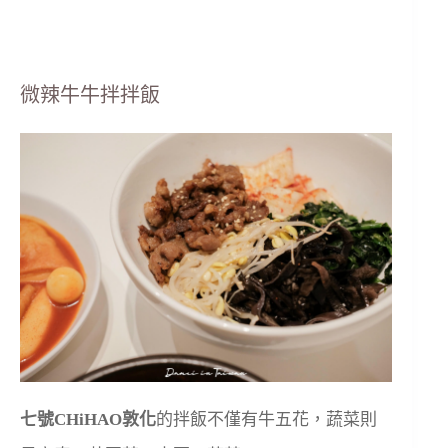
微辣牛牛拌拌飯
七號CHiHAO敦化
的拌飯不僅有牛五花，蔬菜則