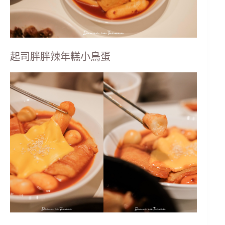
起司胖胖辣年糕小鳥蛋