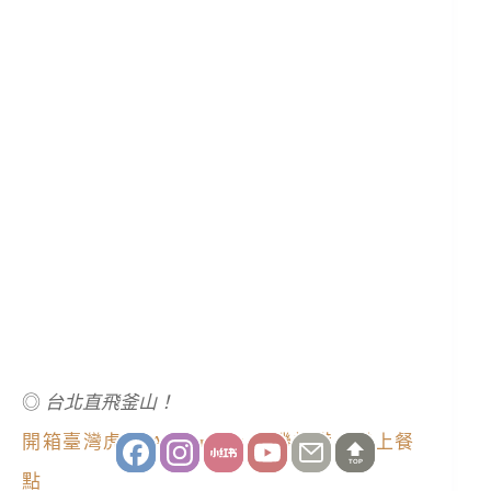
◎
台北直飛釜山！
開箱臺灣虎航 A320neo，新機設備、機上餐
TOP
點