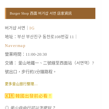
Burger Shop 西面 버거샵 서면 店家資訊
버거샵 서면｜
IG
地址：부산 부산진구 동천로108번길 11｜
Navermap
營業時間：11:00-20:30
交通： 釜山地鐵一、二號線至西面站（서면역）7
號出口，步行約3分鐘路程。
更多釜山旅行整理…
🇰🇷
韓國出發前必看！
◎
釜山自由行可以怎麼玩？