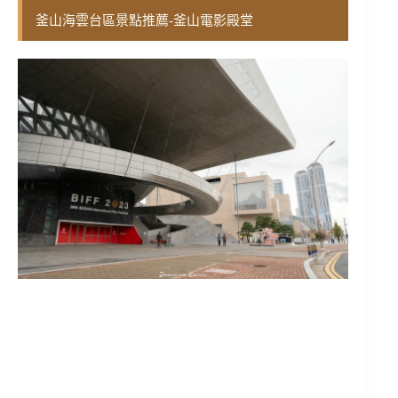
釜山海雲台區景點推薦-釜山電影殿堂