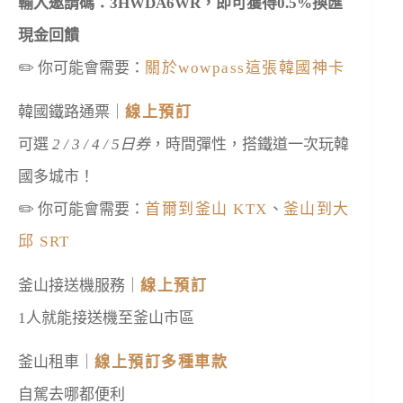
輸入邀請碼：3HWDA6WR，即可獲得0.5%換匯
現金回饋
✏️ 你可能會需要：
關於wowpass這張韓國神卡
韓國鐵路通票｜
線上預訂
可選
2 / 3 / 4 / 5日券
，時間彈性，搭鐵道一次玩韓
國多城市！
✏️ 你可能會需要：
首爾到釜山 KTX
、
釜山到大
邱 SRT
釜山接送機服務｜
線上預訂
1人就能接送機至釜山市區
釜山租車｜
線上預訂多種車款
自駕去哪都便利