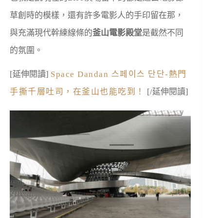
草創時的模樣，還有許多電影人的手印留在那，
與充滿現代幹練線條的
釜山電影殿堂
是截然不同
的氛圍。
[延伸閱讀]
Space Dandan 스페이스 단단-熱門
手撕千層吐司，在釜山也能吃到！
[/延伸閱讀]