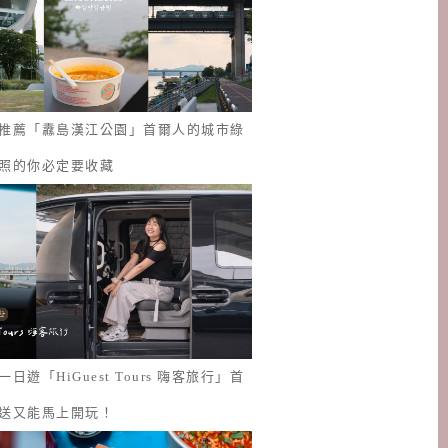
推薦「纛島漢江公園」首爾人的城市綠
照的你必定要收藏
日遊「HiGuest Tours 嗨客旅行」首
送又能馬上開玩！