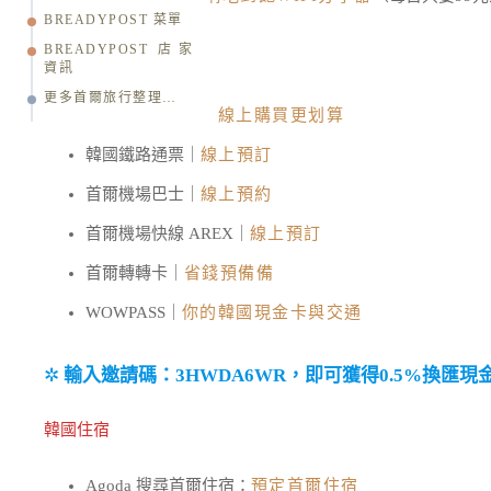
BREADYPOST 菜單
BREADYPOST 店家
韓國交通票券
資訊
更多首爾旅行整理…
T-Money 交通卡｜
線上購買更划算
韓國鐵路通票｜
線上預訂
首爾機場巴士｜
線上預約
首爾機場快線 AREX｜
線上預訂
首爾轉轉卡｜
省錢預備備
WOWPASS｜
你的韓國現金卡與交通
✲
輸入邀請碼：3HWDA6WR，即可獲得0.5%換匯現
韓國住宿
Agoda 搜尋首爾住宿：
預定首爾住宿