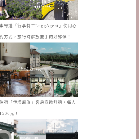
李寄送「行李特工LuggAgent」使用心
約方式，旅行時解放雙手的好夥伴！
住宿「伊塔原旅」客房寬敞舒適，每人
1500元！