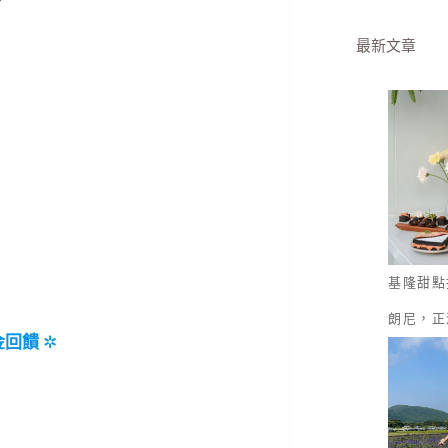
最新文章
基隆甜點
朗尼，正
金回饋
✲