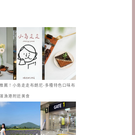
推薦！小島走走布朗尼-多種特色口味布
濱漁港附近美食