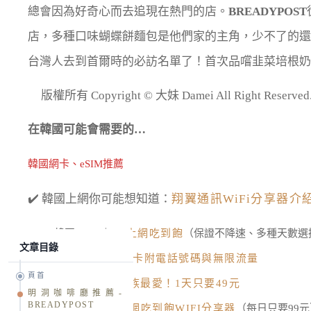
總會因為好奇心而去追現在熱門的店。
BREADYPOST
店，多種口味蝴蝶餅麵包是他們家的主角，少不了的還
台灣人去到首爾時的必訪名單了！首次品嚐韭菜培根奶
版權所有 Copyright © 大妹 Damei All Right R
在韓國可能會需要的…
韓國網卡、eSIM推薦
✔️ 韓國上網你可能想知道：
翔翼通訊WiFi分享器介
韓國 eSIM｜
4G上網吃到飽
（保證不降速、多種天數選
文章目錄
韓國網卡｜
4G網卡附電話號碼與無限流量
頁首
韓國網卡｜
小資族最愛！1天只要49元
明洞咖啡廳推薦-
BREADYPOST
韓國WIFI機｜
上網吃到飽WIFI分享器
（每日只要99元